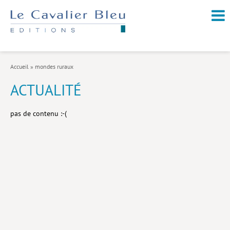
NOUVEAUTÉS / À PARAÎTRE
À PROPOS
Accueil
»
mondes ruraux
CATALOGUE
ACTUALITÉ
Arts et culture
pas de contenu :-(
Économie et société
Géopolitique
Histoire
Nature et environnement
Religions
Santé et médecine
Sciences