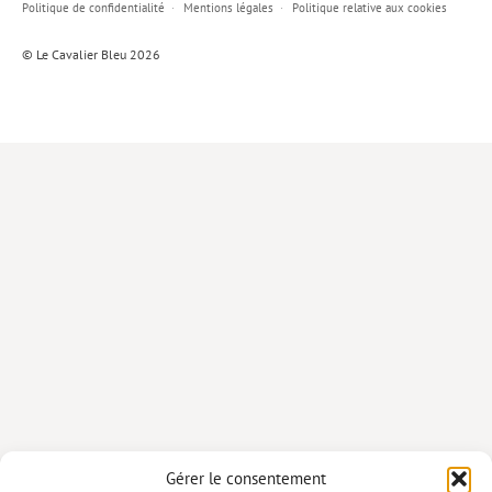
Politique de confidentialité
Mentions légales
Politique relative aux cookies
Lieux de…
© Le Cavalier Bleu 2026
MiMed
Mobilisations
MythO !
Actes de colloque
>> Cavalier poche <<
>> Livres numériques <<
AUTEURS
PARTENARIATS
CORPORATE
Idées reçues – Corporate
Gérer le consentement
Livres blancs