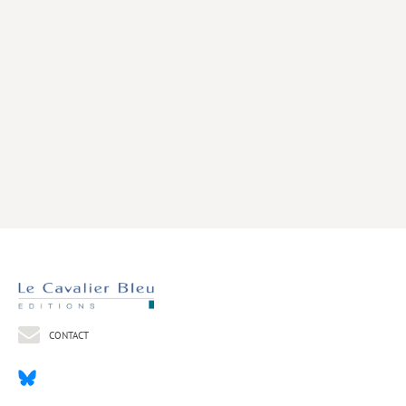
Livres poche
Index général des titres
>> Livres numériques <<
COLLECTIONS
Comment je suis devenu
Convergences
eDDen
Espèces
Figure[s] de…
Géopolitique de…
CONTACT
Idées Reçues
Libertés plurielles