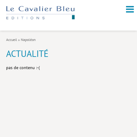
NOUVEAUTÉS / À PARAÎTRE
À PROPOS
Accueil
»
Napoléon
CATALOGUE
ACTUALITÉ
Arts et culture
pas de contenu :-(
Économie et société
Géopolitique
Histoire
Nature et environnement
Religions
Santé et médecine
Sciences