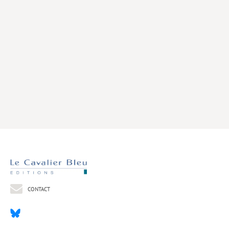
Livres poche
Index général des titres
>> Livres numériques <<
COLLECTIONS
Comment je suis devenu
Convergences
eDDen
Espèces
Figure[s] de…
Géopolitique de…
CONTACT
Idées Reçues
Libertés plurielles