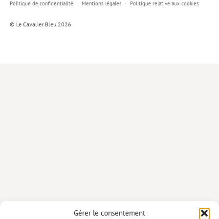
Politique de confidentialité
Mentions légales
Politique relative aux cookies
Lieux de…
© Le Cavalier Bleu 2026
MiMed
Mobilisations
MythO !
Actes de colloque
>> Cavalier poche <<
>> Livres numériques <<
AUTEURS
PARTENARIATS
CORPORATE
Idées reçues – Corporate
Gérer le consentement
Livres blancs