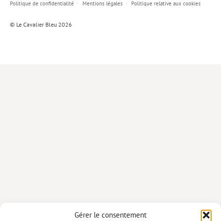
Politique de confidentialité
Mentions légales
Politique relative aux cookies
Lieux de…
© Le Cavalier Bleu 2026
MiMed
Mobilisations
MythO !
Actes de colloque
>> Cavalier poche <<
>> Livres numériques <<
AUTEURS
PARTENARIATS
CORPORATE
Idées reçues – Corporate
Gérer le consentement
Livres blancs