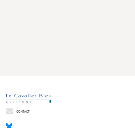
Livres poche
Index général des titres
>> Livres numériques <<
COLLECTIONS
Comment je suis devenu
Convergences
eDDen
Espèces
Figure[s] de…
Géopolitique de…
CONTACT
Idées Reçues
Libertés plurielles