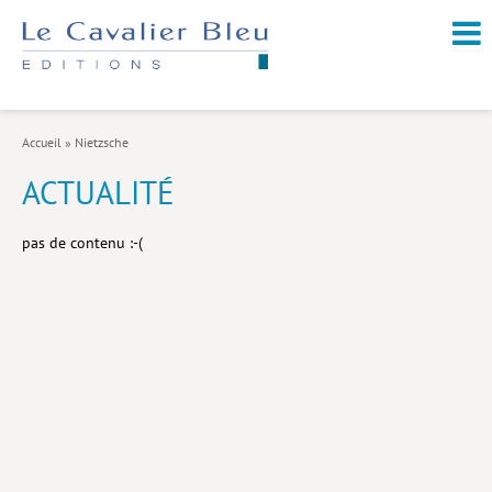
NOUVEAUTÉS / À PARAÎTRE
À PROPOS
Accueil
»
Nietzsche
CATALOGUE
ACTUALITÉ
Arts et culture
pas de contenu :-(
Économie et société
Géopolitique
Histoire
Nature et environnement
Religions
Santé et médecine
Sciences