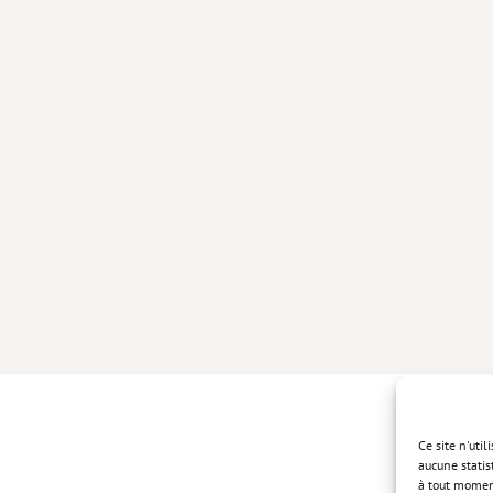
Ce site n'uti
aucune statis
à tout momen
Politique de 