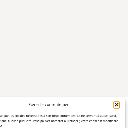
Gérer le consentement
lise que les cookies nécessaires à son fonctionnement. Ils ne servent à aucun suivi,
tique, aucune publicité. Vous pouvez accepter ou refuser ; votre choix est modifiable
t.
confidentialité
Mentions légales
Politique relative aux cookies