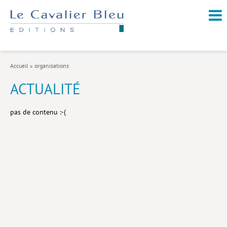
NOUVEAUTÉS / À PARAÎTRE
À PROPOS
Accueil
»
organisations
CATALOGUE
ACTUALITÉ
Arts et culture
pas de contenu :-(
Économie et société
Géopolitique
Histoire
Nature et environnement
Religions
Santé et médecine
Sciences