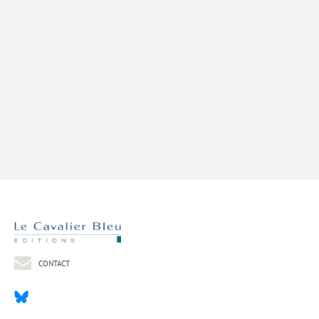
Livres poche
Index général des titres
>> Livres numériques <<
COLLECTIONS
Comment je suis devenu
Convergences
eDDen
Espèces
Figure[s] de…
Géopolitique de…
CONTACT
Idées Reçues
Libertés plurielles