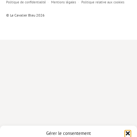
Politique de confidentialité
Mentions légales
Politique relative aux cookies
Lieux de…
© Le Cavalier Bleu 2026
MiMed
Mobilisations
MythO !
Actes de colloque
>> Cavalier poche <<
>> Livres numériques <<
AUTEURS
PARTENARIATS
CORPORATE
Idées reçues – Corporate
Gérer le consentement
Livres blancs