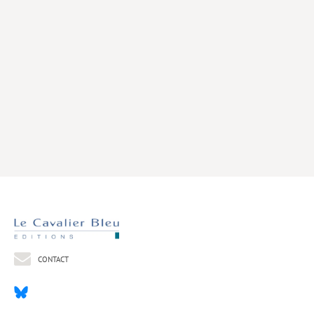
Livres poche
Index général des titres
>> Livres numériques <<
COLLECTIONS
Comment je suis devenu
Convergences
eDDen
Espèces
Figure[s] de…
Géopolitique de…
CONTACT
Idées Reçues
Libertés plurielles