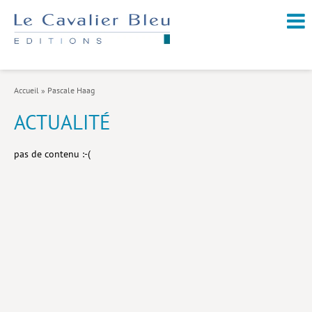
NOUVEAUTÉS / À PARAÎTRE
À PROPOS
Accueil
»
Pascale Haag
CATALOGUE
ACTUALITÉ
Arts et culture
pas de contenu :-(
Économie et société
Géopolitique
Histoire
Nature et environnement
Religions
Santé et médecine
Sciences