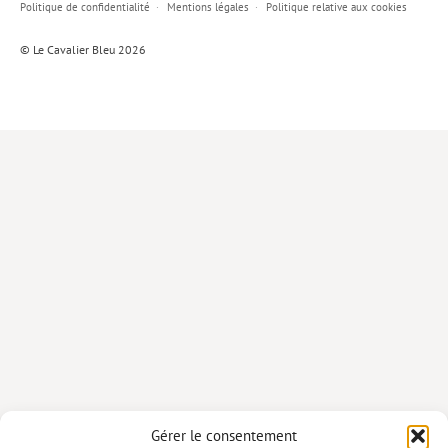
Politique de confidentialité
Mentions légales
Politique relative aux cookies
Lieux de…
© Le Cavalier Bleu 2026
MiMed
Mobilisations
MythO !
Actes de colloque
>> Cavalier poche <<
>> Livres numériques <<
AUTEURS
PARTENARIATS
CORPORATE
Idées reçues – Corporate
Gérer le consentement
Livres blancs