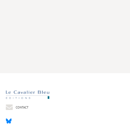
Livres poche
Index général des titres
>> Livres numériques <<
COLLECTIONS
Comment je suis devenu
Convergences
eDDen
Espèces
Figure[s] de…
Géopolitique de…
CONTACT
Idées Reçues
Libertés plurielles