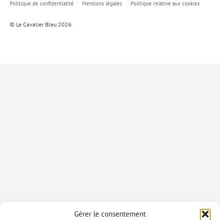
Politique de confidentialité
Mentions légales
Politique relative aux cookies
Lieux de…
© Le Cavalier Bleu 2026
MiMed
Mobilisations
MythO !
Actes de colloque
>> Cavalier poche <<
>> Livres numériques <<
AUTEURS
PARTENARIATS
CORPORATE
Idées reçues – Corporate
Gérer le consentement
Livres blancs