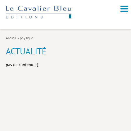
NOUVEAUTÉS / À PARAÎTRE
À PROPOS
Accueil
»
physique
CATALOGUE
ACTUALITÉ
Arts et culture
pas de contenu :-(
Économie et société
Géopolitique
Histoire
Nature et environnement
Religions
Santé et médecine
Sciences