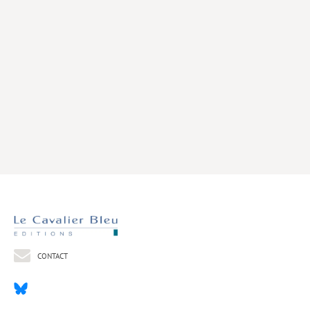
Livres poche
Index général des titres
>> Livres numériques <<
COLLECTIONS
Comment je suis devenu
Convergences
eDDen
Espèces
Figure[s] de…
Géopolitique de…
CONTACT
Idées Reçues
Libertés plurielles