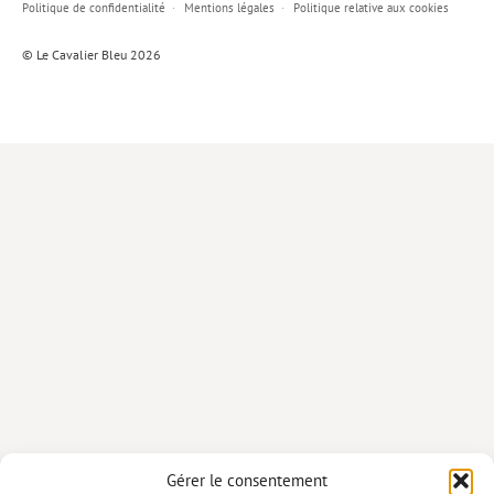
Politique de confidentialité
Mentions légales
Politique relative aux cookies
Lieux de…
© Le Cavalier Bleu 2026
MiMed
Mobilisations
MythO !
Actes de colloque
>> Cavalier poche <<
>> Livres numériques <<
AUTEURS
PARTENARIATS
CORPORATE
Idées reçues – Corporate
Gérer le consentement
Livres blancs