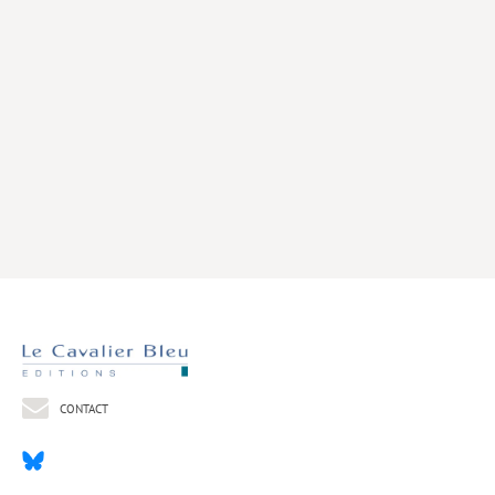
Livres poche
Index général des titres
>> Livres numériques <<
COLLECTIONS
Comment je suis devenu
Convergences
eDDen
Espèces
Figure[s] de…
Géopolitique de…
CONTACT
Idées Reçues
Libertés plurielles