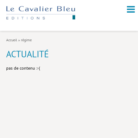
NOUVEAUTÉS / À PARAÎTRE
À PROPOS
Accueil
»
régime
CATALOGUE
ACTUALITÉ
Arts et culture
pas de contenu :-(
Économie et société
Géopolitique
Histoire
Nature et environnement
Religions
Santé et médecine
Sciences