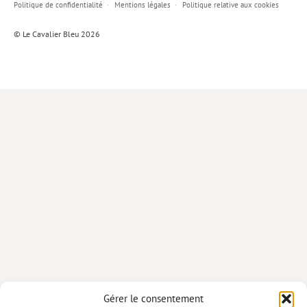
Politique de confidentialité
Mentions légales
Politique relative aux cookies
Lieux de…
© Le Cavalier Bleu 2026
MiMed
Mobilisations
MythO !
Actes de colloque
>> Cavalier poche <<
>> Livres numériques <<
AUTEURS
PARTENARIATS
CORPORATE
Idées reçues – Corporate
Gérer le consentement
Livres blancs