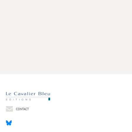
Livres poche
Index général des titres
>> Livres numériques <<
COLLECTIONS
Comment je suis devenu
Convergences
eDDen
Espèces
Figure[s] de…
Géopolitique de…
CONTACT
Idées Reçues
Libertés plurielles