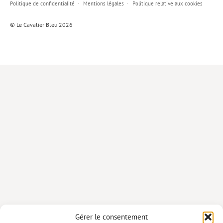
Politique de confidentialité
Mentions légales
Politique relative aux cookies
Lieux de…
© Le Cavalier Bleu 2026
MiMed
Mobilisations
MythO !
Actes de colloque
>> Cavalier poche <<
>> Livres numériques <<
AUTEURS
PARTENARIATS
CORPORATE
Idées reçues – Corporate
Gérer le consentement
Livres blancs