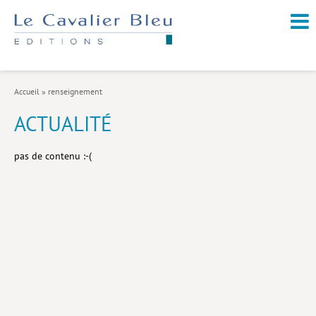
NOUVEAUTÉS / À PARAÎTRE
À PROPOS
Accueil
»
renseignement
CATALOGUE
ACTUALITÉ
Arts et culture
pas de contenu :-(
Économie et société
Géopolitique
Histoire
Nature et environnement
Religions
Santé et médecine
Sciences