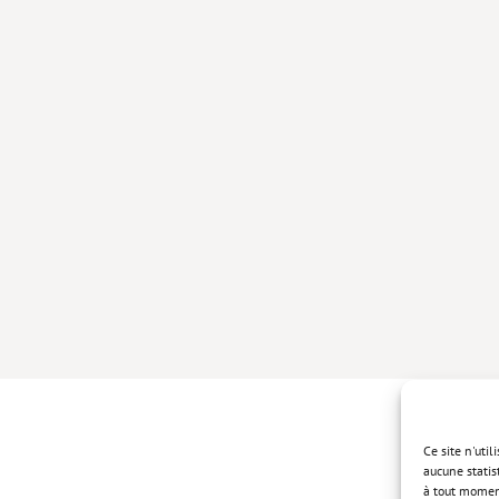
Ce site n'uti
aucune statis
à tout momen
Politique de 