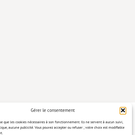
Gérer le consentement
lise que les cookies nécessaires à son fonctionnement. Ils ne servent à aucun suivi,
tique, aucune publicité. Vous pouvez accepter ou refuser ; votre choix est modifiable
t.
confidentialité
Mentions légales
Politique relative aux cookies