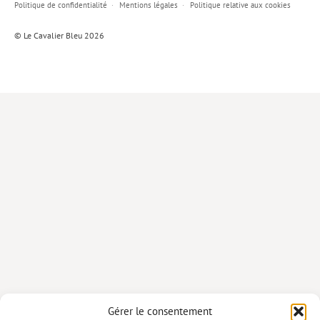
Politique de confidentialité
Mentions légales
Politique relative aux cookies
Lieux de…
© Le Cavalier Bleu 2026
MiMed
Mobilisations
MythO !
Actes de colloque
>> Cavalier poche <<
>> Livres numériques <<
AUTEURS
PARTENARIATS
CORPORATE
Idées reçues – Corporate
Gérer le consentement
Livres blancs