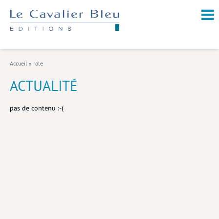
NOUVEAUTÉS / À PARAÎTRE
À PROPOS
Accueil
»
role
CATALOGUE
ACTUALITÉ
Arts et culture
pas de contenu :-(
Économie et société
Géopolitique
Histoire
Nature et environnement
Religions
Santé et médecine
Sciences