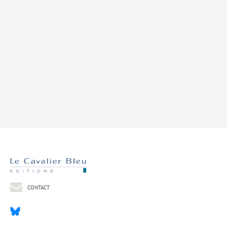
Livres poche
Index général des titres
>> Livres numériques <<
COLLECTIONS
Comment je suis devenu
Convergences
eDDen
Espèces
Figure[s] de…
Géopolitique de…
CONTACT
Idées Reçues
Libertés plurielles