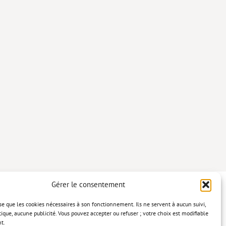
Gérer le consentement
lise que les cookies nécessaires à son fonctionnement. Ils ne servent à aucun suivi,
tique, aucune publicité. Vous pouvez accepter ou refuser ; votre choix est modifiable
t.
confidentialité
Mentions légales
Politique relative aux cookies