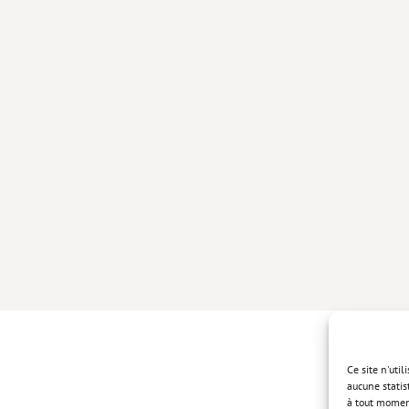
Ce site n'uti
aucune statis
à tout momen
Politique de 