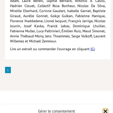
Adam, Laure Bereni, Sophie Bernard, Antonio A. Casilli,
Hadrien Clouet, Collectif Rosa Bonheur, Nicolas Da Silva,
Hors collection
Mireille Eberhard, Corinne Gaudart, Isabelle Gernet, Baptiste
Giraud, Aurélie Gonnet, Gokçe Gulkan, Fabienne Hanique,
CONTACT
Florence Ihaddadene, Lionel Jacquot, François Jarrige, Nicolas
NEWSLETTER
Jounin, Josef Kavka, Franck Lebas, Dominique Lhuilier,
Fabienne Muller, Luca Paltrinieri, Émilien Ruiz, Maud Simonet,
POLITIQUE DE CONFIDENTIALITÉ
Annie Thébaud-Mony, Jens Thoemmes, Serge Volkoff, Laurent
Willemez et Michaël Zemmour.
MENTIONS LÉGALES
Lire un extrait ou commander l’ouvrage en cliquant
ICI
.
POLITIQUE RELATIVE AUX COOKIES
1
Gérer le consentement