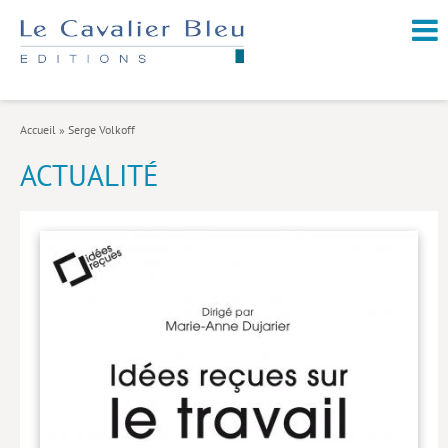
NOUVEAUTÉS / À PARAÎTRE
À PROPOS
Accueil
»
Serge Volkoff
CATALOGUE
ACTUALITÉ
Arts et culture
Économie et société
Géopolitique
Histoire
Nature et environnement
Religions
Santé et médecine
Sciences