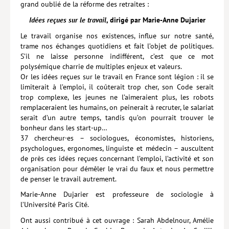
grand oublié de la réforme des retraites :
Lieux de…
Idées reçues sur le travail
, dirigé par Marie-Anne Dujarier
Le travail organise nos existences, influe sur notre santé,
MiMed
trame nos échanges quotidiens et fait l’objet de politiques.
Mobilisations
S’il ne laisse personne indifférent, c’est que ce mot
polysémique charrie de multiples enjeux et valeurs.
MythO !
Or les idées reçues sur le travail en France sont légion : il se
limiterait à l’emploi, il coûterait trop cher, son Code serait
Actes de colloque
trop complexe, les jeunes ne l’aimeraient plus, les robots
remplaceraient les humains, on peinerait à recruter, le salariat
>> Cavalier poche <<
serait d’un autre temps, tandis qu’on pourrait trouver le
bonheur dans les start-up…
>> Livres numériques <<
37 chercheur·es – sociologues, économistes, historiens,
psycho­logues, ergonomes, linguiste et médecin – auscultent
AUTEURS
de près ces idées reçues concernant l’emploi, l’activité et son
PARTENARIATS
organisation pour démêler le vrai du faux et nous permettre
de penser le travail autrement.
CORPORATE
Marie-Anne Dujarier est professeure de sociologie à
l’Université Paris Cité.
Idées reçues – Corporate
Ont aussi contribué à cet ouvrage : Sarah Abdelnour, Amélie
Livres blancs