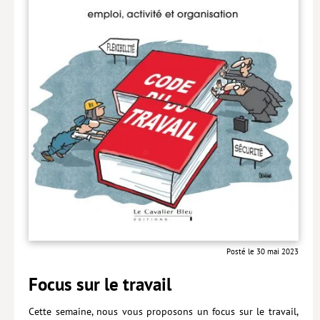
Livres poche
Index général des titres
>> Livres numériques <<
COLLECTIONS
Comment je suis devenu
Convergences
eDDen
Espèces
Figure[s] de…
Posté le 30 mai 2023
Géopolitique de…
Focus sur le travail
Idées Reçues
Cette semaine, nous vous proposons un focus sur le travail,
Libertés plurielles