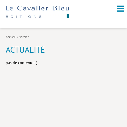
NOUVEAUTÉS / À PARAÎTRE
À PROPOS
Accueil
»
sorcier
CATALOGUE
ACTUALITÉ
Arts et culture
pas de contenu :-(
Économie et société
Géopolitique
Histoire
Nature et environnement
Religions
Santé et médecine
Sciences