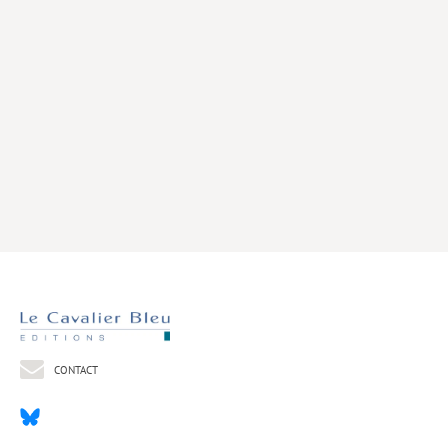
Livres poche
Index général des titres
>> Livres numériques <<
COLLECTIONS
Comment je suis devenu
Convergences
eDDen
Espèces
Figure[s] de…
Géopolitique de…
CONTACT
Idées Reçues
Libertés plurielles