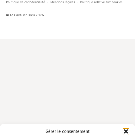
Politique de confidentialité
Mentions légales
Politique relative aux cookies
Lieux de…
© Le Cavalier Bleu 2026
MiMed
Mobilisations
MythO !
Actes de colloque
>> Cavalier poche <<
>> Livres numériques <<
AUTEURS
PARTENARIATS
CORPORATE
Idées reçues – Corporate
Gérer le consentement
Livres blancs