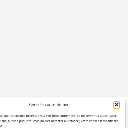
Gérer le consentement
lise que les cookies nécessaires à son fonctionnement. Ils ne servent à aucun suivi,
tique, aucune publicité. Vous pouvez accepter ou refuser ; votre choix est modifiable
t.
confidentialité
Mentions légales
Politique relative aux cookies