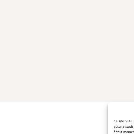
Ce site n'uti
aucune statis
à tout momen
Politique de 