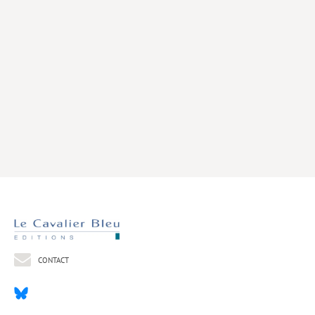
Livres poche
Index général des titres
>> Livres numériques <<
COLLECTIONS
Comment je suis devenu
Convergences
eDDen
Espèces
Figure[s] de…
Géopolitique de…
CONTACT
Idées Reçues
Libertés plurielles