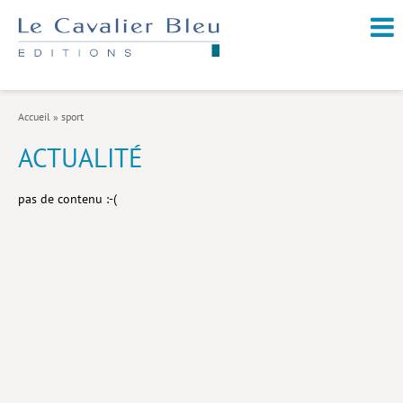
NOUVEAUTÉS / À PARAÎTRE
À PROPOS
Accueil
»
sport
CATALOGUE
ACTUALITÉ
Arts et culture
pas de contenu :-(
Économie et société
Géopolitique
Histoire
Nature et environnement
Religions
Santé et médecine
Sciences