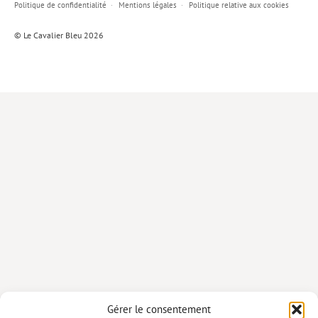
Politique de confidentialité
Mentions légales
Politique relative aux cookies
Lieux de…
© Le Cavalier Bleu 2026
MiMed
Mobilisations
MythO !
Actes de colloque
>> Cavalier poche <<
>> Livres numériques <<
AUTEURS
PARTENARIATS
CORPORATE
Idées reçues – Corporate
Gérer le consentement
Livres blancs