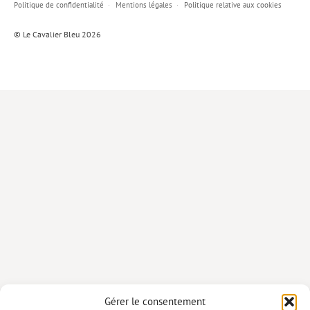
Politique de confidentialité
Mentions légales
Politique relative aux cookies
Lieux de…
© Le Cavalier Bleu 2026
MiMed
Mobilisations
MythO !
Actes de colloque
>> Cavalier poche <<
>> Livres numériques <<
AUTEURS
PARTENARIATS
CORPORATE
Idées reçues – Corporate
Gérer le consentement
Livres blancs