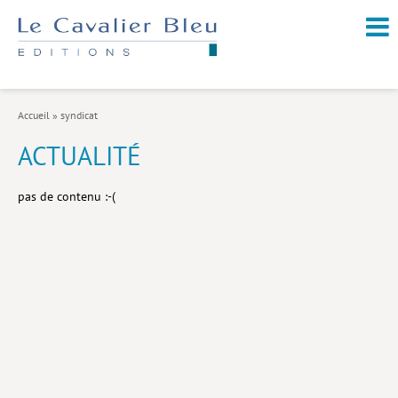
NOUVEAUTÉS / À PARAÎTRE
À PROPOS
Accueil
»
syndicat
CATALOGUE
ACTUALITÉ
Arts et culture
pas de contenu :-(
Économie et société
Géopolitique
Histoire
Nature et environnement
Religions
Santé et médecine
Sciences