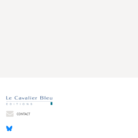
Livres poche
Index général des titres
>> Livres numériques <<
COLLECTIONS
Comment je suis devenu
Convergences
eDDen
Espèces
Figure[s] de…
Géopolitique de…
CONTACT
Idées Reçues
Libertés plurielles