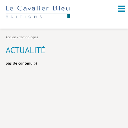
NOUVEAUTÉS / À PARAÎTRE
À PROPOS
Accueil
»
technologies
CATALOGUE
ACTUALITÉ
Arts et culture
pas de contenu :-(
Économie et société
Géopolitique
Histoire
Nature et environnement
Religions
Santé et médecine
Sciences