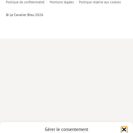
Politique de confidentialité
Mentions légales
Politique relative aux cookies
Lieux de…
© Le Cavalier Bleu 2026
MiMed
Mobilisations
MythO !
Actes de colloque
>> Cavalier poche <<
>> Livres numériques <<
AUTEURS
PARTENARIATS
CORPORATE
Idées reçues – Corporate
Gérer le consentement
Livres blancs