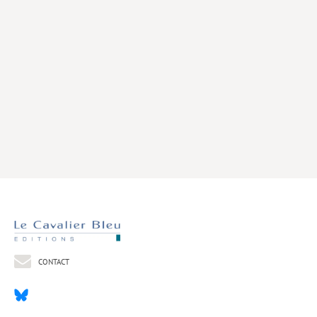
Livres poche
Index général des titres
>> Livres numériques <<
COLLECTIONS
Comment je suis devenu
Convergences
eDDen
Espèces
Figure[s] de…
Géopolitique de…
CONTACT
Idées Reçues
Libertés plurielles