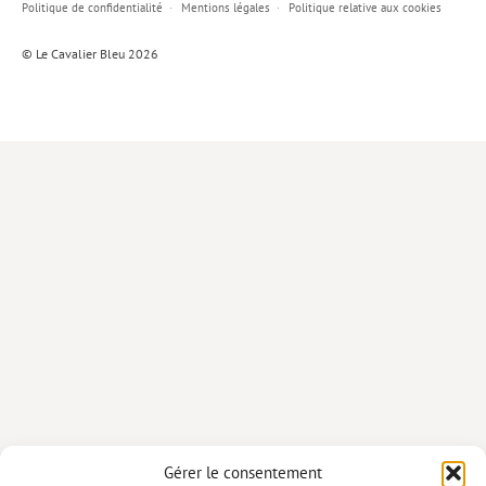
Politique de confidentialité
Mentions légales
Politique relative aux cookies
Lieux de…
© Le Cavalier Bleu 2026
MiMed
Mobilisations
MythO !
Actes de colloque
>> Cavalier poche <<
>> Livres numériques <<
AUTEURS
PARTENARIATS
CORPORATE
Idées reçues – Corporate
Gérer le consentement
Livres blancs