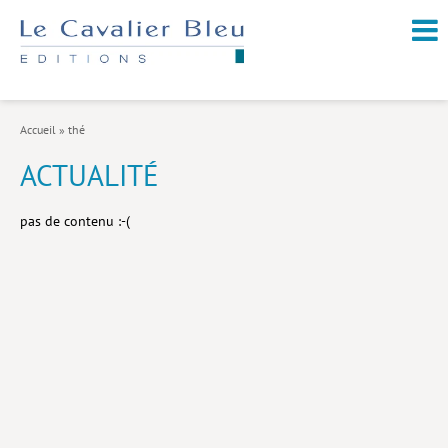
NOUVEAUTÉS / À PARAÎTRE
À PROPOS
Accueil
»
thé
CATALOGUE
ACTUALITÉ
Arts et culture
pas de contenu :-(
Économie et société
Géopolitique
Histoire
Nature et environnement
Religions
Santé et médecine
Sciences