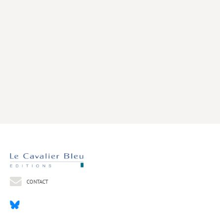
Livres poche
Index général des titres
>> Livres numériques <<
COLLECTIONS
Comment je suis devenu
Convergences
eDDen
Espèces
Figure[s] de…
Géopolitique de…
CONTACT
Idées Reçues
Libertés plurielles