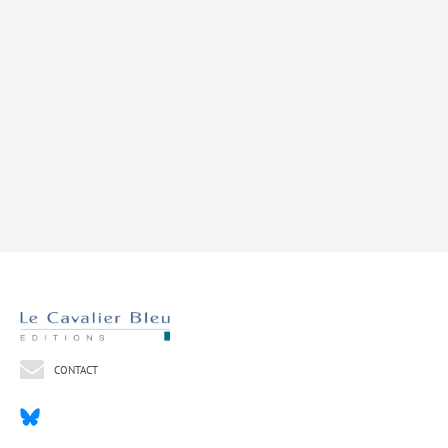
Livres poche
Index général des titres
>> Livres numériques <<
COLLECTIONS
Comment je suis devenu
Convergences
eDDen
Espèces
Figure[s] de…
Géopolitique de…
CONTACT
Idées Reçues
Libertés plurielles