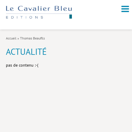
NOUVEAUTÉS / À PARAÎTRE
À PROPOS
Accueil
»
Thomas Beaufils
CATALOGUE
ACTUALITÉ
Arts et culture
pas de contenu :-(
Économie et société
Géopolitique
Histoire
Nature et environnement
Religions
Santé et médecine
Sciences