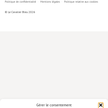
Politique de confidentialité
Mentions légales
Politique relative aux cookies
Lieux de…
© Le Cavalier Bleu 2026
MiMed
Mobilisations
MythO !
Actes de colloque
>> Cavalier poche <<
>> Livres numériques <<
AUTEURS
PARTENARIATS
CORPORATE
Idées reçues – Corporate
Gérer le consentement
Livres blancs