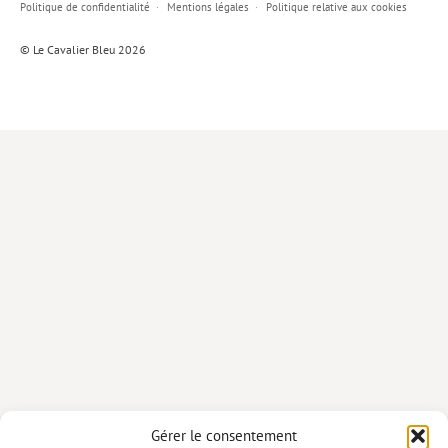
Politique de confidentialité
Mentions légales
Politique relative aux cookies
Lieux de…
© Le Cavalier Bleu 2026
MiMed
Mobilisations
MythO !
Actes de colloque
>> Cavalier poche <<
>> Livres numériques <<
AUTEURS
PARTENARIATS
CORPORATE
Idées reçues – Corporate
Gérer le consentement
Livres blancs