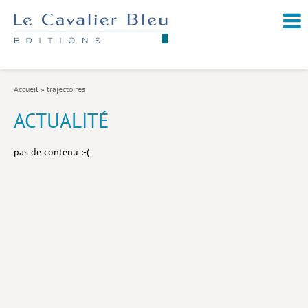
NOUVEAUTÉS / À PARAÎTRE
À PROPOS
Accueil
»
trajectoires
CATALOGUE
ACTUALITÉ
Arts et culture
pas de contenu :-(
Économie et société
Géopolitique
Histoire
Nature et environnement
Religions
Santé et médecine
Sciences