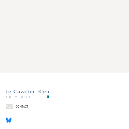
Livres poche
Index général des titres
>> Livres numériques <<
COLLECTIONS
Comment je suis devenu
Convergences
eDDen
Espèces
Figure[s] de…
Géopolitique de…
CONTACT
Idées Reçues
Libertés plurielles