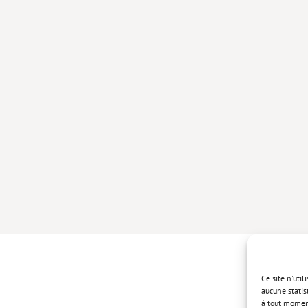
Ce site n'uti
aucune statis
à tout momen
Politique de 