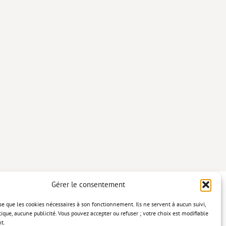
Gérer le consentement
lise que les cookies nécessaires à son fonctionnement. Ils ne servent à aucun suivi,
tique, aucune publicité. Vous pouvez accepter ou refuser ; votre choix est modifiable
t.
confidentialité
Mentions légales
Politique relative aux cookies