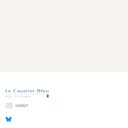
Livres poche
Index général des titres
>> Livres numériques <<
COLLECTIONS
Comment je suis devenu
Convergences
eDDen
Espèces
Figure[s] de…
Géopolitique de…
CONTACT
Idées Reçues
Libertés plurielles