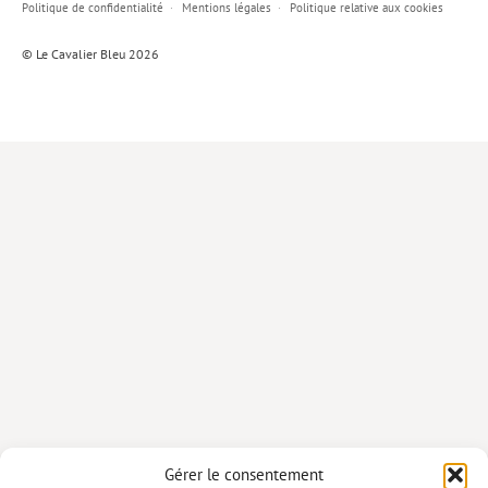
Politique de confidentialité
Mentions légales
Politique relative aux cookies
Lieux de…
© Le Cavalier Bleu 2026
MiMed
Mobilisations
MythO !
Actes de colloque
>> Cavalier poche <<
>> Livres numériques <<
AUTEURS
PARTENARIATS
CORPORATE
Idées reçues – Corporate
Gérer le consentement
Livres blancs