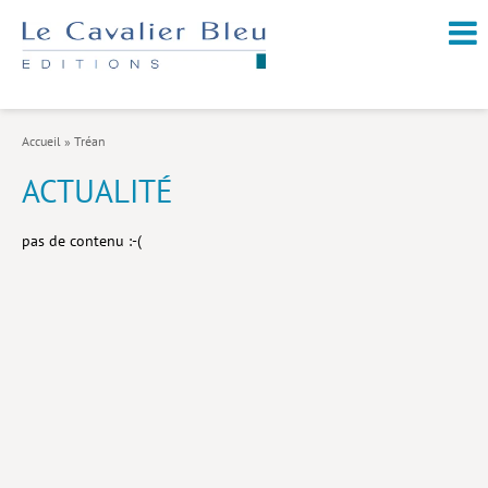
NOUVEAUTÉS / À PARAÎTRE
À PROPOS
Accueil
»
Tréan
CATALOGUE
ACTUALITÉ
Arts et culture
pas de contenu :-(
Économie et société
Géopolitique
Histoire
Nature et environnement
Religions
Santé et médecine
Sciences