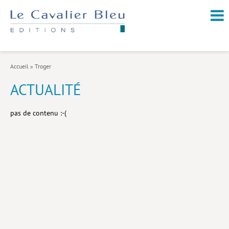
NOUVEAUTÉS / À PARAÎTRE
À PROPOS
Accueil
»
Troger
CATALOGUE
ACTUALITÉ
Arts et culture
pas de contenu :-(
Économie et société
Géopolitique
Histoire
Nature et environnement
Religions
Santé et médecine
Sciences