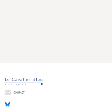
Livres poche
Index général des titres
>> Livres numériques <<
COLLECTIONS
Comment je suis devenu
Convergences
eDDen
Espèces
Figure[s] de…
Géopolitique de…
CONTACT
Idées Reçues
Libertés plurielles