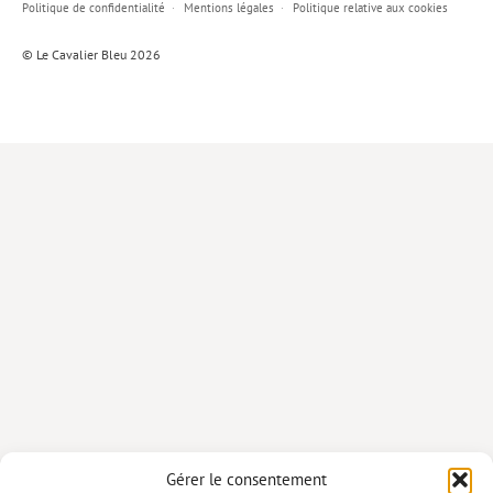
Politique de confidentialité
Mentions légales
Politique relative aux cookies
Lieux de…
© Le Cavalier Bleu 2026
MiMed
Mobilisations
MythO !
Actes de colloque
>> Cavalier poche <<
>> Livres numériques <<
AUTEURS
PARTENARIATS
CORPORATE
Idées reçues – Corporate
Gérer le consentement
Livres blancs