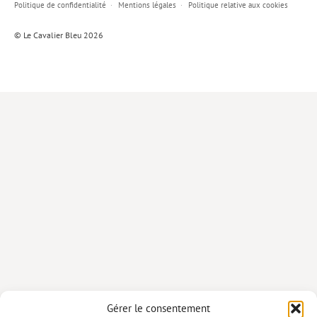
Politique de confidentialité
Mentions légales
Politique relative aux cookies
Lieux de…
© Le Cavalier Bleu 2026
MiMed
Mobilisations
MythO !
Actes de colloque
>> Cavalier poche <<
>> Livres numériques <<
AUTEURS
PARTENARIATS
CORPORATE
Idées reçues – Corporate
Gérer le consentement
Livres blancs