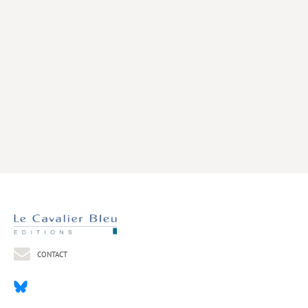
Livres poche
Index général des titres
>> Livres numériques <<
COLLECTIONS
Comment je suis devenu
Convergences
eDDen
Espèces
Figure[s] de…
Géopolitique de…
CONTACT
Idées Reçues
Libertés plurielles