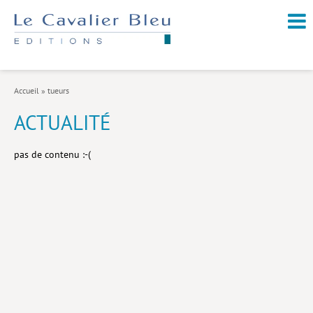
NOUVEAUTÉS / À PARAÎTRE
À PROPOS
Accueil
»
tueurs
CATALOGUE
ACTUALITÉ
Arts et culture
pas de contenu :-(
Économie et société
Géopolitique
Histoire
Nature et environnement
Religions
Santé et médecine
Sciences