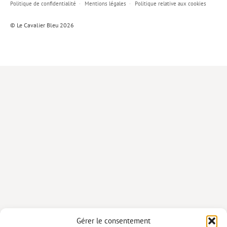
Politique de confidentialité
Mentions légales
Politique relative aux cookies
Lieux de…
© Le Cavalier Bleu 2026
MiMed
Mobilisations
MythO !
Actes de colloque
>> Cavalier poche <<
>> Livres numériques <<
AUTEURS
PARTENARIATS
CORPORATE
Idées reçues – Corporate
Gérer le consentement
Livres blancs