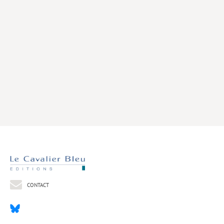
Livres poche
Index général des titres
>> Livres numériques <<
COLLECTIONS
Comment je suis devenu
Convergences
eDDen
Espèces
Figure[s] de…
Géopolitique de…
CONTACT
Idées Reçues
Libertés plurielles