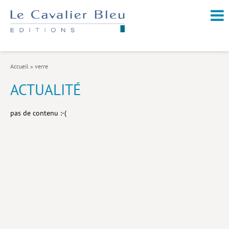
NOUVEAUTÉS / À PARAÎTRE
À PROPOS
Accueil
»
verre
CATALOGUE
ACTUALITÉ
Arts et culture
pas de contenu :-(
Économie et société
Géopolitique
Histoire
Nature et environnement
Religions
Santé et médecine
Sciences