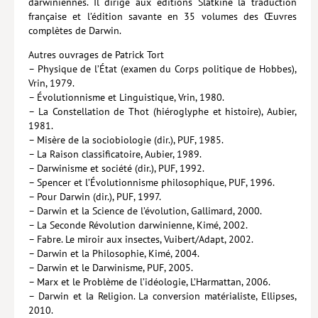
darwiniennes. Il dirige aux éditions Slatkine la traduction
française et l’édition savante en 35 volumes des Œuvres
Livres poche
complètes de Darwin.
Index général des titres
Autres ouvrages de Patrick Tort
– Physique de l’État (examen du Corps politique de Hobbes),
>> Livres numériques <<
Vrin, 1979.
– Évolutionnisme et Linguistique, Vrin, 1980.
COLLECTIONS
– La Constellation de Thot (hiéroglyphe et histoire), Aubier,
1981.
Comment je suis devenu
– Misère de la sociobiologie (dir.), PUF, 1985.
– La Raison classificatoire, Aubier, 1989.
Convergences
– Darwinisme et société (dir.), PUF, 1992.
– Spencer et l’Évolutionnisme philosophique, PUF, 1996.
eDDen
– Pour Darwin (dir.), PUF, 1997.
Espèces
– Darwin et la Science de l’évolution, Gallimard, 2000.
– La Seconde Révolution darwinienne, Kimé, 2002.
Figure[s] de…
– Fabre. Le miroir aux insectes, Vuibert/Adapt, 2002.
– Darwin et la Philosophie, Kimé, 2004.
Géopolitique de…
– Darwin et le Darwinisme, PUF, 2005.
– Marx et le Problème de l’idéologie, L’Harmattan, 2006.
Idées Reçues
– Darwin et la Religion. La conversion matérialiste, Ellipses,
2010.
Libertés plurielles