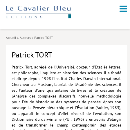
NOUVEAUTÉS / À PARAÎTRE
À PROPOS
Accueil
»
Auteurs
»
Patrick TORT
CATALOGUE
Patrick TORT
Arts et culture
Économie et société
Patrick Tort, agrégé de l’Université, docteur d’État ès lettres,
est philosophe, linguiste et historien des sciences. Il a fondé
Géopolitique
et dirige depuis 1998 l’Institut Charles Darwin international.
Chercheur au Muséum, lauréat de l’Académie des sciences, il
Histoire
est l’auteur d’une quarantaine de livres et le créateur de
l’Analyse des complexes discursifs, nouvelle méthodologie
Nature et environnement
pour l’étude historique des systèmes de pensée. Après son
ouvrage La Pensée hiérarchique et l’Évolution (Aubier, 1983),
Religions
où apparaît le concept d’effet réversif de l’évolution, son
Dictionnaire du darwinisme (PUF, 1996) a entrepris d’élargir
Santé et médecine
et de transformer le champ contemporain des études
Sciences