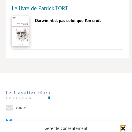
Le livre de Patrick TORT
Lieux de…
Darwin n’est pas celui que l’on croit
MiMed
Mobilisations
MythO !
Actes de colloque
>> Cavalier poche <<
>> Livres numériques <<
AUTEURS
PARTENARIATS
CORPORATE
CONTACT
Idées reçues – Corporate
Gérer le consentement
Livres blancs