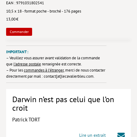
EAN : 9791031802541
Lieux de…
10,5 x 18 - format poche - broché - 176 pages
13,00 €
MiMed
Commander
Mobilisations
MythO !
IMPORTANT :
Actes de colloque
– Veuillez vous assurer avant validation de la commande
que
l’adresse postale
renseignée est correcte.
>> Cavalier poche <<
– Pour les
commandes à l’étranger
, merci de nous contacter
directement par mail : contact[at]lecavalierbleu.com.
>> Livres numériques <<
AUTEURS
Darwin n’est pas celui que l’on
PARTENARIATS
croit
CORPORATE
Patrick TORT
Idées reçues – Corporate
Livres blancs
Lire un extrait