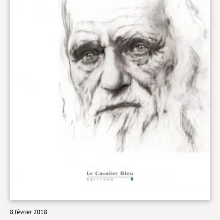
Livres poche
Index général des titres
>> Livres numériques <<
COLLECTIONS
Comment je suis devenu
Convergences
eDDen
Espèces
Figure[s] de…
Géopolitique de…
Idées Reçues
8 février 2018
Libertés plurielles