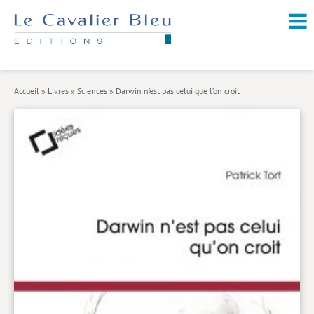
NOUVEAUTÉS / À PARAÎTRE
À PROPOS
Accueil
»
Livres
»
Sciences
»
Darwin n’est pas celui que l’on croit
CATALOGUE
Arts et culture
Économie et société
Géopolitique
Histoire
Nature et environnement
Religions
Santé et médecine
Sciences