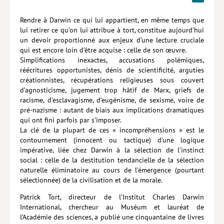
Hors collection
Rendre à Darwin ce qui lui appartient, en même temps que
lui retirer ce qu’on lui attribue à tort, constitue aujourd’hui
CONTACT
un devoir proportionné aux enjeux d’une lecture cruciale
qui est encore loin d’être acquise : celle de son œuvre.
NEWSLETTER
Simplifications inexactes, accusations polémiques,
réécritures opportunistes, dénis de scientificité, arguties
POLITIQUE DE CONFIDENTIALITÉ
créationnistes, récupérations religieuses sous couvert
MENTIONS LÉGALES
d’agnosticisme, jugement trop hâtif de Marx, griefs de
racisme, d’esclavagisme, d’eugénisme, de sexisme, voire de
POLITIQUE RELATIVE AUX COOKIES
pré-nazisme : autant de biais aux implications dramatiques
qui ont fini parfois par s’imposer.
La clé de la plupart de ces « incompréhensions » est le
contournement (innocent ou tactique) d’une logique
impérative, liée chez Darwin à la sélection de l’instinct
social : celle de la destitution tendancielle de la sélection
naturelle éliminatoire au cours de l’émergence (pourtant
sélectionnée) de la civilisation et de la morale.
Patrick Tort, directeur de l’Institut Charles Darwin
International, chercheur au Muséum et lauréat de
l’Académie des sciences, a publié une cinquantaine de livres