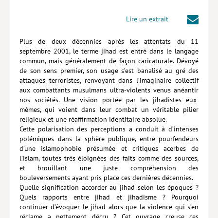
Hors collection
Lire un extrait
CONTACT
Plus de deux décennies après les attentats du 11
NEWSLETTER
septembre 2001, le terme jihad est entré dans le langage
commun, mais généralement de façon caricaturale. Dévoyé
POLITIQUE DE CONFIDENTIALITÉ
de son sens premier, son usage s’est banalisé au gré des
attaques terroristes, renvoyant dans l’imaginaire collectif
MENTIONS LÉGALES
aux combattants musulmans ultra-violents venus anéantir
nos sociétés. Une vision portée par les jihadistes eux-
POLITIQUE RELATIVE AUX COOKIES
mêmes, qui voient dans leur combat un véritable pilier
religieux et une réaffirmation identitaire absolue.
Cette polarisation des perceptions a conduit à d’intenses
polémiques dans la sphère publique, entre pourfendeurs
d’une islamo­phobie présumée et critiques acerbes de
l’islam, toutes très éloignées des faits comme des sources,
et brouillant une juste compréhension des
bouleversements ayant pris place ces dernières décennies.
Quelle signification accorder au jihad selon les époques ?
Quels rapports entre jihad et jihadisme ? Pourquoi
continuer d’évoquer le jihad alors que la violence qui s’en
réclame a nettement décru ? Cet ouvrage creuse ces