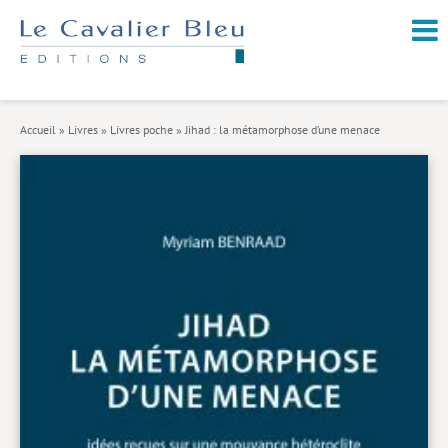
NOUVEAUTÉS / À PARAÎTRE
À PROPOS
Accueil
»
Livres
»
Livres poche
»
Jihad : la métamorphose d’une menace
CATALOGUE
Arts et culture
Économie et société
Géopolitique
Histoire
Nature et environnement
Religions
Santé et médecine
Sciences