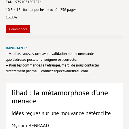
EAN : 9791031807874
Lieux de…
10,5 x 18 - format poche - broché - 256 pages
13,00 €
MiMed
Commander
Mobilisations
MythO !
IMPORTANT :
Actes de colloque
– Veuillez vous assurer avant validation de la commande
que
l’adresse postale
renseignée est correcte.
>> Cavalier poche <<
– Pour les
commandes à l’étranger
, merci de nous contacter
directement par mail : contact[at]lecavalierbleu.com.
>> Livres numériques <<
AUTEURS
Jihad : la métamorphose d’une
PARTENARIATS
menace
CORPORATE
idées reçues sur une mouvance hétéroclite
Idées reçues – Corporate
Myriam BENRAAD
Livres blancs