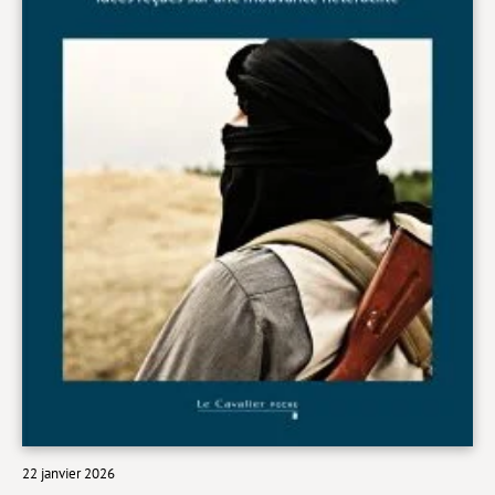
Livres poche
Index général des titres
>> Livres numériques <<
COLLECTIONS
Comment je suis devenu
Convergences
eDDen
Espèces
Figure[s] de…
Géopolitique de…
Idées Reçues
22 janvier 2026
Libertés plurielles