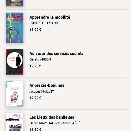
Hors collection
Apprendre la mobilité
CONTACT
Sylvain ALLEMAND
NEWSLETTER
15,00 €
POLITIQUE DE CONFIDENTIALITÉ
MENTIONS LÉGALES
Au cœur des services secrets
Gérald ARBOIT
POLITIQUE RELATIVE AUX COOKIES
19,90 €
Anorexie-Boulimie
Jacques MAILLET
19,90 €
Les Lieux des banlieues
Hervé MARCHAL
,
Jean-Marc STÉBÉ
18,50 €