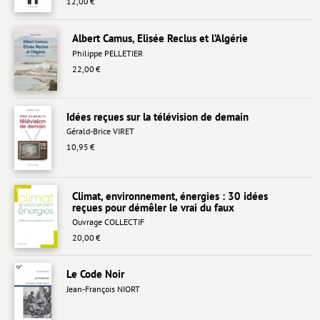
12,00 €
Livres poche
Albert Camus, Elisée Reclus et l’Algérie
Index général des titres
Philippe PELLETIER
22,00 €
>> Livres numériques <<
COLLECTIONS
Idées reçues sur la télévision de demain
Comment je suis devenu
Gérald-Brice VIRET
10,95 €
Convergences
eDDen
Climat, environnement, énergies : 30 idées
reçues pour démêler le vrai du faux
Espèces
Ouvrage COLLECTIF
Figure[s] de…
20,00 €
Géopolitique de…
Le Code Noir
Jean-François NIORT
Idées Reçues
Libertés plurielles