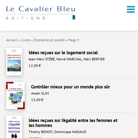
NOUVEAUTÉS / À PARAÎTRE
À PROPOS
Accueil
»
Livres
»
Économie et société
»
Page 3
CATALOGUE
Idées reçues sur le logement social
Arts et culture
Jean-Marc STÉBÉ
,
Hervé MARCHAL
,
Marc BERTIER
12,00 €
Économie et société
Géopolitique
Contrôler mieux pour un monde plus sûr
Histoire
Assen SLIM
15,00 €
Nature et environnement
Religions
Idées reçues sur l’égalité entre les femmes et
les hommes
Santé et médecine
Thierry BENOIT
,
Dominique NADAUD
Sciences