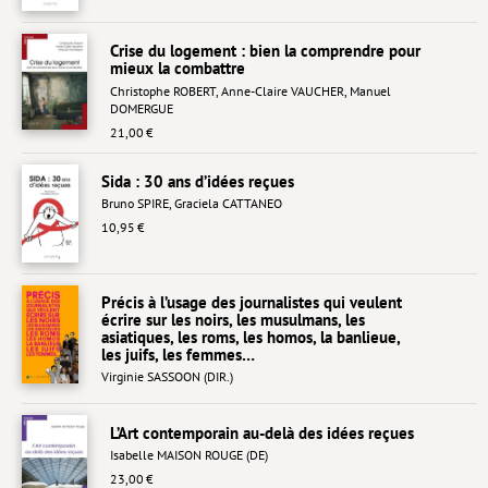
Lieux de…
Crise du logement : bien la comprendre pour
mieux la combattre
MiMed
Christophe ROBERT
,
Anne-Claire VAUCHER
,
Manuel
DOMERGUE
Mobilisations
21,00 €
MythO !
Sida : 30 ans d’idées reçues
Actes de colloque
Bruno SPIRE
,
Graciela CATTANEO
10,95 €
>> Cavalier poche <<
>> Livres numériques <<
Précis à l’usage des journalistes qui veulent
AUTEURS
écrire sur les noirs, les musulmans, les
asiatiques, les roms, les homos, la banlieue,
les juifs, les femmes…
PARTENARIATS
Virginie SASSOON (DIR.)
CORPORATE
L’Art contemporain au-delà des idées reçues
Idées reçues – Corporate
Isabelle MAISON ROUGE (DE)
Livres blancs
23,00 €