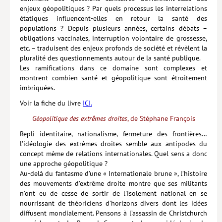
enjeux géopolitiques ? Par quels processus les interrelations
étatiques influencent-elles en retour la santé des
populations ? Depuis plusieurs années, certains débats –
obligations vaccinales, interruption volontaire de grossesse,
etc. – traduisent des enjeux profonds de société et révèlent la
pluralité des questionnements autour de la santé publique.
Les ramifications dans ce domaine sont complexes et
montrent combien santé et géopolitique sont étroitement
imbriquées.
Voir la fiche du livre
ICI.
Géopolitique des extrêmes droites
, de Stéphane François
Repli identitaire, nationalisme, fermeture des frontières…
l’idéo­logie des extrêmes droites semble aux antipodes du
concept même de relations internationales. Quel sens a donc
une approche géopolitique ?
Au-delà du fantasme d’une « Internationale brune », l’histoire
des mouvements d’extrême droite montre que ses militants
n’ont eu de cesse de sortir de l’isolement national en se
nourrissant de théoriciens d’horizons divers dont les idées
diffusent mondialement. Pensons à l’assassin de Christchurch