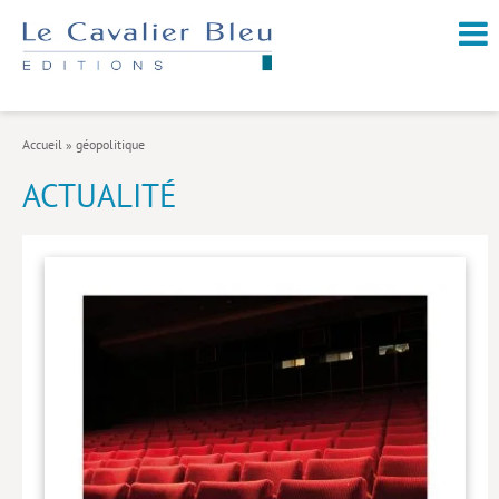
NOUVEAUTÉS / À PARAÎTRE
À PROPOS
Accueil
»
géopolitique
CATALOGUE
ACTUALITÉ
Arts et culture
Économie et société
Géopolitique
Histoire
Nature et environnement
Religions
Santé et médecine
Sciences