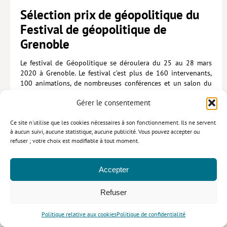
Sélection prix de géopolitique du
Festival de géopolitique de
Grenoble
Le festival de Géopolitique se déroulera du 25 au 28 mars
2020 à Grenoble. Le festival c’est plus de 160 intervenants,
100 animations, de nombreuses conférences et un salon du
livre.
Gérer le consentement
Le Prix du meilleur livre de géopolitique
récompense des
ouvrages qui offrent un éclairage marquant sur les questions
Ce site n'utilise que les cookies nécessaires à son fonctionnement. Ils ne servent
internationales
à aucun suivi, aucune statistique, aucune publicité. Vous pouvez accepter ou
Cette année, il est décerné par les membres du comité
refuser ; votre choix est modifiable à tout moment.
scientifique du Festival de Géopolitique
Pour l’édition 2020, les nominés sont :
Accepter
• Blandine Chélini-Pont (Dir) :
Géopolitique des religions
,
Paris, le Cavalier Bleu, 2019
• David Blanchon :
Géopolitique de l’eau : entre conflits et
Refuser
coopérations,
Paris, le Cavalier Bleu, 2019.
• Jean-François Gayraud : théories des hybrides, CNRS 2017
Politique relative aux cookies
Politique de confidentialité
(mouvements terroristes et crime organisé)