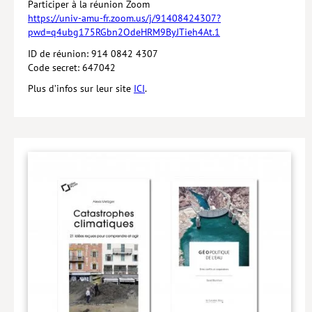
Participer à la réunion Zoom
https://univ-amu-fr.zoom.us/j/91408424307?
pwd=q4ubg175RGbn2OdeHRM9ByJTieh4At.1
ID de réunion: 914 0842 4307
Code secret: 647042
Plus d’infos sur leur site
ICI
.