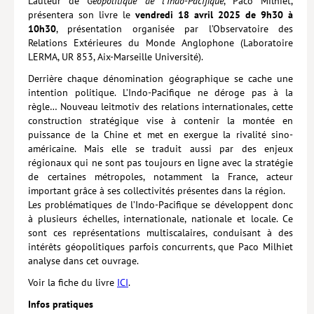
L’auteur de
Géopolitique de l’Indo-Pacifique
, Paco Milhiet,
présentera son livre le
vendredi 18 avril 2025 de 9h30 à
10h30
, présentation organisée par l’Observatoire des
Relations Extérieures du Monde Anglophone (Laboratoire
LERMA, UR 853, Aix-Marseille Université).
Derrière chaque dénomination géographique se cache une
intention politique. L’Indo-Pacifique ne déroge pas à la
règle… Nouveau leitmotiv des relations internationales, cette
construction stratégique vise à contenir la montée en
puissance de la Chine et met en exergue la rivalité sino-
américaine. Mais elle se traduit aussi par des enjeux
régionaux qui ne sont pas toujours en ligne avec la stratégie
de certaines métropoles, notamment la France, acteur
important grâce à ses collectivités présentes dans la région.
Les problématiques de l’Indo-Pacifique se développent donc
à plusieurs échelles, internationale, nationale et locale. Ce
sont ces représentations multiscalaires, conduisant à des
intérêts géo­politiques parfois concurrents, que Paco Milhiet
analyse dans cet ouvrage.
Voir la fiche du livre
ICI
.
Infos pratiques