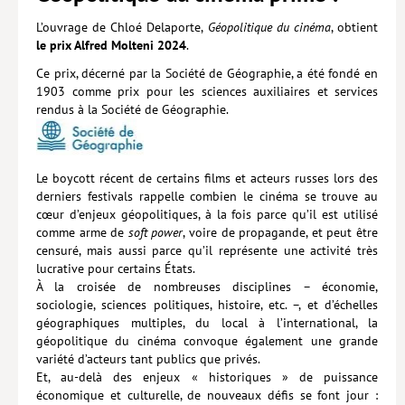
L’ouvrage de Chloé Delaporte,
Géopolitique du cinéma
, obtient
Lieux de…
le prix Alfred Molteni 2024
.
MiMed
Ce prix, décerné par la Société de Géographie, a été fondé en
1903 comme prix pour les sciences auxiliaires et services
Mobilisations
rendus à la Société de Géographie.
MythO !
Actes de colloque
Le boycott récent de certains films et acteurs russes lors des
derniers festivals rappelle combien le cinéma se trouve au
>> Cavalier poche <<
cœur d’enjeux géopolitiques, à la fois parce qu’il est utilisé
>> Livres numériques <<
comme arme de
soft power
, voire de propagande, et peut être
censuré, mais aussi parce qu’il représente une activité très
AUTEURS
lucrative pour certains États.
À la croisée de nombreuses disciplines – économie,
PARTENARIATS
sociologie, sciences politiques, histoire, etc. –, et d’échelles
géographiques multiples, du local à l’international, la
CORPORATE
géopolitique du cinéma convoque également une grande
variété d’acteurs tant publics que privés.
Idées reçues – Corporate
Et, au-delà des enjeux « historiques » de puissance
économique et culturelle, de nouveaux défis se font jour :
Livres blancs