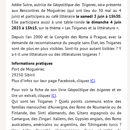
Adèle Sutre, autrice de
Géopolitique des Tsiganes
, sera présente
aux Rencontres de Moguériec (qui ont lieu du 30 mai au 4
juin) et participera au café littéraire
le samedi 3 juin à 15h30.
Elle participera aussi à une table-ronde
le dimanche 4 juin
2023 à 15h15
, sur le thème « Les Tsiganes et la littérature ».
Depuis l’an 2000 et le Congrès des Roma à Prague, avec la
demande de reconnaissance du peuple sans État, les Tsiganes
sont de plus en plus visibles. Sont-ils pour autant lisibles ? Y
a-t-il une littérature ou des littératures tsiganes ?
Informations pratiques
Port de Moguériec
29250 Sibiril
Plus d’infos sur leur page Facebook, cliquez
ICI
.
Pour voir la fiche de son livre
Géopolitique des tsiganes
et en
lire un extrait, cliquez
ICI
.
Qui sont les Tsiganes ? Quels points communs entre des
familles manouches d’Auvergne, des Roms de Roumanie ou de
Finlande, des Sinti allemands, des Gitans espagnols ou de
Camargue, des Zingari italiens, des Gypsies anglais, des Roms
australiens, américains ou argentins, des Tchinganés turcs ?