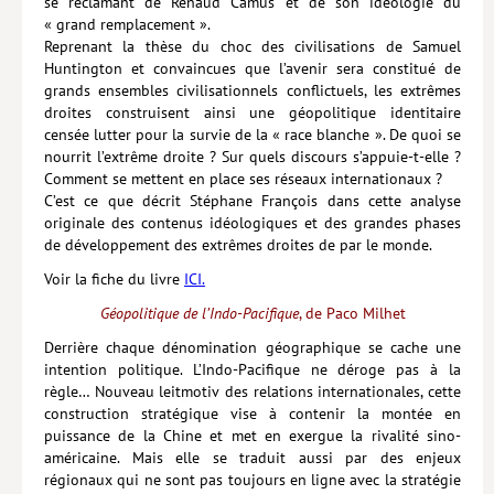
se réclamant de Renaud Camus et de son idéologie du
« grand remplacement ».
Reprenant la thèse du choc des civilisations de Samuel
Huntington et convaincues que l’avenir sera constitué de
grands ensembles civilisationnels conflictuels, les extrêmes
droites construisent ainsi une géopolitique identitaire
censée lutter pour la survie de la « race blanche ». De quoi se
nourrit l’extrême droite ? Sur quels discours s’appuie-t-elle ?
Comment se mettent en place ses réseaux internationaux ?
C’est ce que décrit Stéphane François dans cette analyse
originale des contenus idéologiques et des grandes phases
de dévelop­pement des extrêmes droites de par le monde.
Voir la fiche du livre
ICI.
Géopolitique de l’Indo-Pacifique
, de Paco Milhet
Derrière chaque dénomination géographique se cache une
intention politique. L’Indo-Pacifique ne déroge pas à la
règle… Nouveau leitmotiv des relations internationales, cette
construction stratégique vise à contenir la montée en
puissance de la Chine et met en exergue la rivalité sino-
américaine. Mais elle se traduit aussi par des enjeux
régionaux qui ne sont pas toujours en ligne avec la stratégie